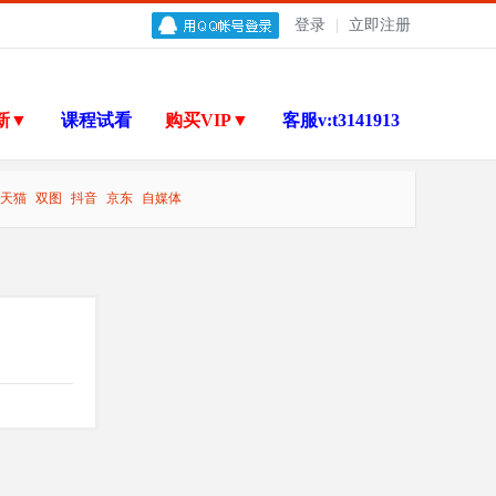
登录
|
立即注册
新▼
课程试看
购买VIP▼
客服v:t3141913
天猫
双图
抖音
京东
自媒体