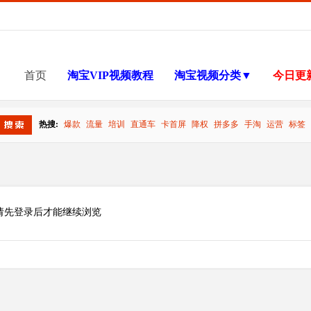
首页
淘宝VIP视频教程
淘宝视频分类▼
今日更
热搜:
爆款
流量
培训
直通车
卡首屏
降权
拼多多
手淘
运营
标签
搜索
请先登录后才能继续浏览