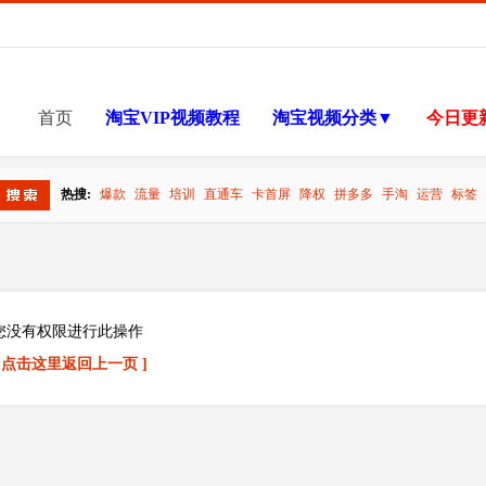
首页
淘宝VIP视频教程
淘宝视频分类▼
今日更
热搜:
爆款
流量
培训
直通车
卡首屏
降权
拼多多
手淘
运营
标签
搜索
您没有权限进行此操作
[ 点击这里返回上一页 ]