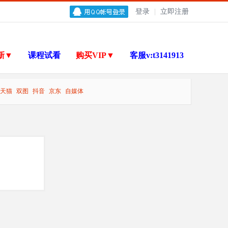
登录
|
立即注册
新▼
课程试看
购买VIP▼
客服v:t3141913
天猫
双图
抖音
京东
自媒体