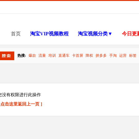
首页
淘宝VIP视频教程
淘宝视频分类▼
今日更
热搜:
爆款
流量
培训
直通车
卡首屏
降权
拼多多
手淘
运营
标签
搜索
您没有权限进行此操作
[ 点击这里返回上一页 ]