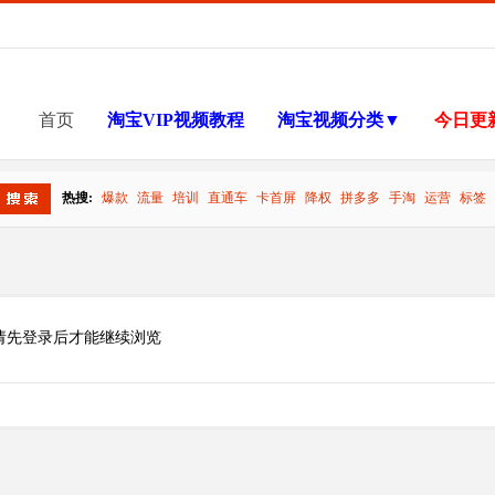
首页
淘宝VIP视频教程
淘宝视频分类▼
今日更
热搜:
爆款
流量
培训
直通车
卡首屏
降权
拼多多
手淘
运营
标签
搜索
请先登录后才能继续浏览