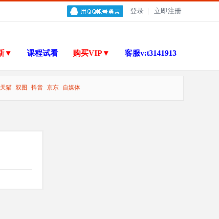
登录
|
立即注册
新▼
课程试看
购买VIP▼
客服v:t3141913
天猫
双图
抖音
京东
自媒体