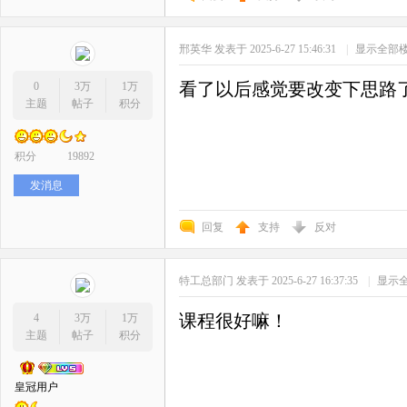
邢英华
发表于 2025-6-27 15:46:31
|
显示全部
看了以后感觉要改变下思路
0
3万
1万
主题
帖子
积分
积分
19892
发消息
回复
支持
反对
特工总部门
发表于 2025-6-27 16:37:35
|
显示
课程很好嘛！
4
3万
1万
主题
帖子
积分
皇冠用户