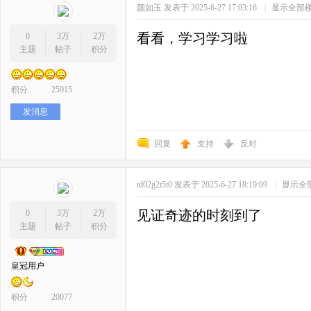
颜如玉
发表于 2025-6-27 17:03:16
|
显示全部
看看，学习学习啦
0
3万
2万
主题
帖子
积分
积分
25915
发消息
回复
支持
反对
td02g2t5t0
发表于 2025-6-27 18:19:09
|
显示全
见证奇迹的时刻到了
0
3万
2万
主题
帖子
积分
皇冠用户
积分
20077