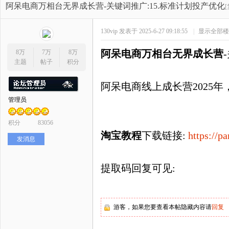
开
»
›
›
›
阿呆电商万相台无界成长营-关键词推广:15.标准计划投产优化
130vip
发表于 2025-6-27 09:18:55
|
显示全部楼
阿呆电商万相台无界成长营
8万
7万
8万
主题
帖子
积分
阿呆电商线上成长营2025
管理员
网
积分
83056
淘宝教程
下载链接:
https:/
发消息
提取码回复可见:
店
游客，如果您要查看本帖隐藏内容请
回复