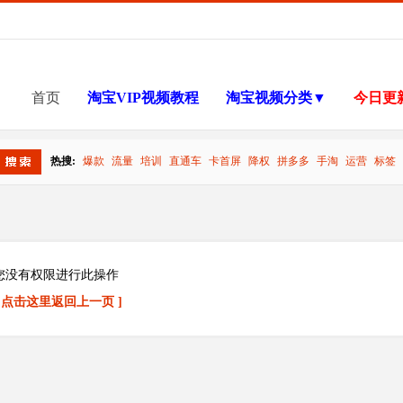
首页
淘宝VIP视频教程
淘宝视频分类▼
今日更
热搜:
爆款
流量
培训
直通车
卡首屏
降权
拼多多
手淘
运营
标签
搜索
您没有权限进行此操作
[ 点击这里返回上一页 ]