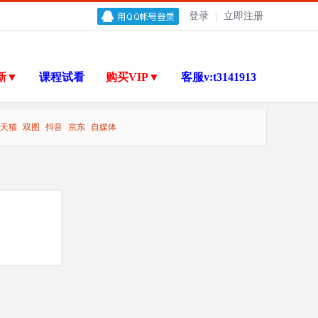
登录
|
立即注册
新▼
课程试看
购买VIP▼
客服v:t3141913
天猫
双图
抖音
京东
自媒体