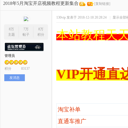
开
»
›
›
›
2018年5月淘宝开店视频教程更新集合
[复制链接]
130vip
发表于 2018-12-18 20:28:24
|
显示全部
8万
7万
8万
本站教程天天
主题
帖子
积分
管理员
网
积分
83137
VIP开通直
发消息
淘宝补单
店
直通车推广