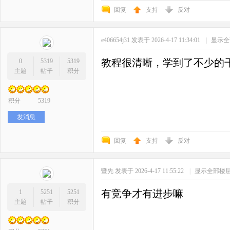
回复
支持
反对
e406654j31
发表于 2026-4-17 11:34:01
|
显示全
教程很清晰，学到了不少的
0
5319
5319
主题
帖子
积分
积分
5319
发消息
回复
支持
反对
暨先
发表于 2026-4-17 11:55:22
|
显示全部楼
有竞争才有进步嘛
1
5251
5251
主题
帖子
积分