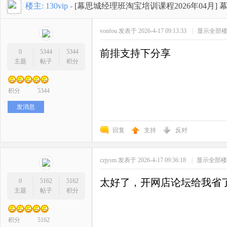
开
»
›
›
›
楼主:
130vip
-
[幕思城经理班淘宝培训课程2026年04月]
幕
vonfou
发表于 2026-4-17 09:13:33
|
显示全部
前排支持下分享
0
5344
5344
主题
帖子
积分
积分
5344
网
发消息
回复
支持
反对
czjysm
发表于 2026-4-17 09:36:18
|
显示全部楼
太好了，开网店论坛给我省
0
5162
5162
主题
帖子
积分
店
积分
5162