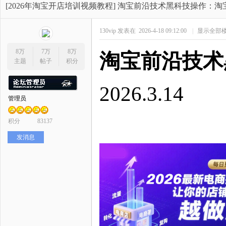
开
»
›
›
›
[2026年淘宝开店培训视频教程]
淘宝前沿技术黑科技操作：淘宝最新
130vip
发表在 2026-4-18 09:12:00
|
显示全部
8万
7万
8万
淘宝前沿技术
主题
帖子
积分
2026.3.14
管理员
网
积分
83137
发消息
店