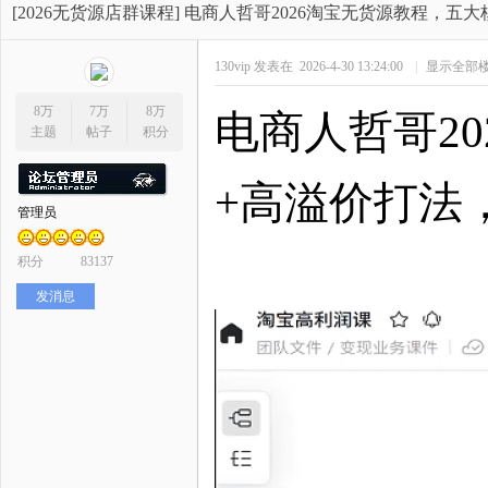
开
»
›
›
›
[2026无货源店群课程]
电商人哲哥2026淘宝无货源教程，五大
130vip
发表在 2026-4-30 13:24:00
|
显示全部
8万
7万
8万
电商人哲哥
2
主题
帖子
积分
+高溢价打法
管理员
网
积分
83137
发消息
店