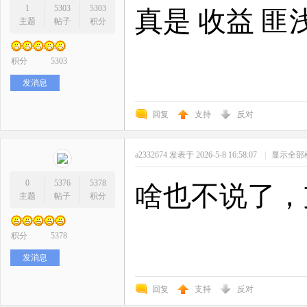
1
5303
5303
真是 收益 匪
主题
帖子
积分
积分
5303
发消息
回复
支持
反对
a2332674
发表于 2026-5-8 16:58:07
|
显示全部
0
5376
5378
啥也不说了，
主题
帖子
积分
积分
5378
发消息
回复
支持
反对