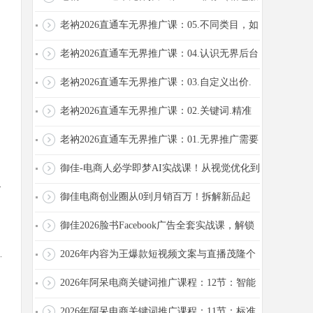
饰）如何做推广
老衲2026直通车无界推广课：05.不同类目，如
何找到适合自己的推广布局？
老衲2026直通车无界推广课：04.认识无界后台
重要功能
老衲2026直通车无界推广课：03.自定义出价.
控成本.最大化.控投产底层逻辑和选择
老衲2026直通车无界推广课：02.关键词.精准
人群.全站.视频推广；如何选择？
老衲2026直通车无界推广课：01.无界推广需要
注意的事项
御佳-电商人必学即梦AI实战课！从视觉优化到
.
短视频量产，一键搞定店铺图文、视频、...
御佳电商创业圈从0到月销百万！拆解新品起
盘+全站推广+动销模型，中小卖家快速盈利
御佳2026脸书Facebook广告全套实战课，解锁
跨境广告稳定变现玩法
2026年内容为王爆款短视频文案与直播茂隆个
.
人IP线下课全套资料(价值4980)
2026年阿呆电商关键词推广课程：12节：智能
计划投产优化思路
2026年阿呆电商关键词推广课程：11节：标准