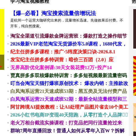
学习淘宝视频教程
【爆--必看】淘宝搜索流量倍增玩法
是杭州一个运营大咖研究出来的，流量增长迅速。先做效果后付费。不
开车，纯自然搜索。
淘宝全渠道引流爆款金牌运营班：爆款打造之操作细节
2026
2026最新VIP老范淘宝无货源价车5.0课程，1688代发，
蓝海选品，零成本创业首选
纪主任拼多多课程：推广·5纬度决策口诀-2026.8.1
发宝纪主任拼多多特训营：暗价三百团（2.0）应
用-2026.7.30
无界高阶优化案例课:30天女装花费12万+投产14
贾真拼多多双核爆款特训营：多多短视频最新流量密码
+爆款公式2026.7.14
叮当会淘宝天猫打爆班原创技术： 爆改内销：主推款改
3000起
白凤淘系运营21天速成班53期：黑五类及无法付费产品
通过内容+词根+视频拿自然流
白凤淘系运营21天速成班52期：最新全站流量模型和三
层预分配机制
阿甘跨境AI提效教程：让AI处理产品图片省去10个美工
2026小红书电商IP变现40天陪跑，从零打造个人品牌
鞒探萄д撕旁擞&#65533;...
老火万相台截流实操课程：打竞品把同行流量抢过来
+强化标签
群响7周年直播回放！普通人如何从零年入百W？拆解