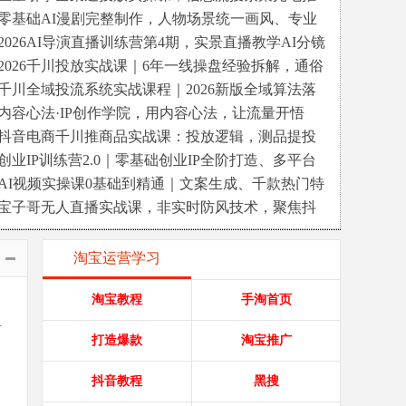
全覆盖，落地页企微私信引流全套教学
零基础AI漫剧完整制作，人物场景统一画风、专业
影视运镜、多帧动态生成
2026AI导演直播训练营第4期，实景直播教学AI分镜
视听语言，广告短剧MV实战
2026千川投放实战课｜6年一线操盘经验拆解，通俗
讲解全域投放，吃透商品卡放量技巧
千川全域投流系统实战课程｜2026新版全域算法落
地、叠投抢量核心打法
内容心法·IP创作学院，用内容心法，让流量开悟
抖音电商千川推商品实战课：投放逻辑，测品提投
产，根治投流疑难
创业IP训练营2.0｜零基础创业IP全阶打造、多平台
矩阵精准引流、高转化内容写作
AI视频实操课0基础到精通｜文案生成、千款热门特
效剪辑、带货起号、直播流量拉升
宝子哥无人直播实战课，非实时防风技术，聚焦抖
音快手等平台直播带货，轻松开启直...
淘宝运营学习
淘宝教程
手淘首页
.
打造爆款
淘宝推广
抖音教程
黑搜