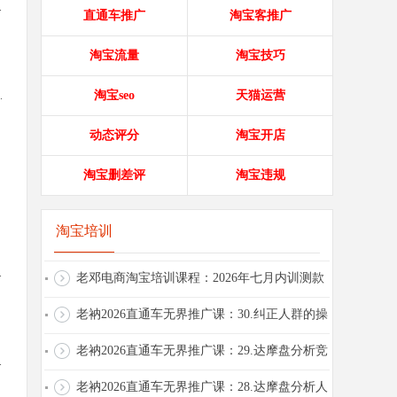
.
直通车推广
淘宝客推广
淘宝流量
淘宝技巧
淘宝seo
天猫运营
.
动态评分
淘宝开店
淘宝删差评
淘宝违规
淘宝培训
.
老邓电商淘宝培训课程：2026年七月内训测款
后如何拉升2026.7.7
老衲2026直通车无界推广课：30.纠正人群的操
作
老衲2026直通车无界推广课：29.达摩盘分析竞
.
争的操作
老衲2026直通车无界推广课：28.达摩盘分析人