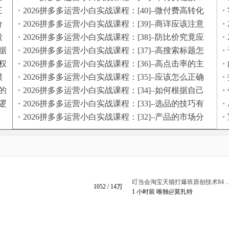
布局
三
2026拼多多运营小白实战课程：[40]–微付费高转化
的SKU布局
价
2026拼多多运营小白实战课程：[39]–商详应该注意
什么
投
2026拼多多运营小白实战课程：[38]–防比价究竟应
该怎么做
据
2026拼多多运营小白实战课程：[37]–高搜索标题怎
么做
权
2026拼多多运营小白实战课程：[36]–高点击率的主
图怎么做
模
2026拼多多运营小白实战课程：[35]–应该怎么正确
寻找对标链接
的
2026拼多多运营小白实战课程：[34]–如何根据自己
的产品来确定玩法
逻
2026拼多多运营小白实战课程：[33]–选品的技巧有
哪些
2026拼多多运营小白实战课程：[32]–产品的市场分
析
叮当会淘宝天猫打爆班原创技术84 ..
1052
/
14万
1 小时前
唯独@莫扎特