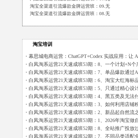
淘宝全渠道引流爆款金牌运营班：09.无
淘宝全渠道引流爆款金牌运营班：08.无
淘宝培训
幕思城电商运营：ChatGPT+Codex 实战应用：让 A
帮你操作电脑2026.7
白凤淘系运营21天速成班53期：8、一个计划+N个
品+双逻辑全店动销自然流玩法
白凤淘系运营21天速成班53期：7、单品爆款通过A
裂变+营销托管矩阵起自然流
白凤淘系运营21天速成班53期：6、淘宝大红海标
通过五步公式起自然流玩法
白凤淘系运营21天速成班53期：5、只通过精心设
的买家秀就能起链接（可复制）
白凤淘系运营21天速成班53期：4、黑五类及无法
费产品通过内容+词根+视频拿自然流
白凤淘系运营21天速成班53期：3、如何利用店铺
丝+会员运营带动店铺免费流量
白凤淘系运营21天速成班53期：2、新品起自然流
前如何做基础数据和人群标签？
白凤淘系运营21天速成班53期：1、2026年淘宝做
然流之前必须要先做的3件事情
白凤淘系运营21天速成班52期：8、全站推广投放
程中常见的五个坑和解决办法
白凤淘系运营21天速成班52期：7、不同品类适配