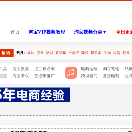
首页
淘宝VIP视频教程
淘宝视频分类▼
今日更
热搜:
爆款
流量
培训
直通车
卡首屏
降权
拼多多
手淘
运营
标签
搜索
工具
淘宝搜索
淘宝直通车
电商运营
淘宝营销
钻
权重
淘宝降权
直通车推广
跨境电商
虾皮电商
亚