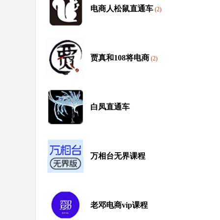
电商人松鼠直通车
(2)
贾真和108将电商
(2)
白凤直通车
万相台无界课程
老邓电商vip课程