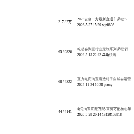
2023云创一方最新直通车课程:5. ...
217
/
2万
2026-5-27 15:29
wjz8808
屹起会淘宝行业定制系列课程:行 ...
65
/ 9326
2026-5-15 22:42
乌龟快跑
互力电商淘宝看透对手自然会运营 ..
60
/ 4822
2024-11-24 16:28
peony
老Q淘宝直魔万配-直魔万配核心策 ..
44
/ 4141
2026-5-29 20:14
13120159918