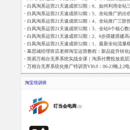
站三阶暴力玩法的投放策略
白凤淘系运营21天速成班52期：6、如何利用全站
阶暴力打造新款全流程
白凤淘系运营21天速成班52期：5、全站推广的出
模式+辅助工具使用技巧
白凤淘系运营21天速成班52期：4、全站推广三阶
放节奏和数据变化信号
白凤淘系运营21天速成班52期：3、全站6个核心数
在三阶中不同应对策略
白凤淘系运营21天速成班52期：2、6步搭建搭建高
重全站推广计划，拒绝空烧
白凤淘系运营21天速成班52期：1、最新全站流量
型和三层预分配机制
幕思城经理班店老师淘宝运营教程：新品提升转化
策略2026.7.14
简易万相台无界系统实战全课｜淘系付费投放底层
辑、场景化搭建、人群优化、投产...
万相台无界系统化推广特训营VI0.0：06-23晚上2电
商动销与爆款打造策略
淘宝培训班
叮当会电商
(3)