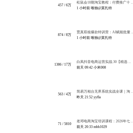
松鼠会18期淘宝教程：付费推广十 ..
457
/
6万
1 小时前
唯独@莫扎特
贾真双核爆款特训营：AI赋能批量 ..
874
/
8万
1 小时前
唯独@莫扎特
白凤抖音电商运营实战:30【精选 ...
1386
/
17万
前天 09:42
小米008
简易万相台无界系统实战全课｜淘 ..
563
/
4万
昨天 21:52
yyfla
老邓电商淘宝培训课程：2026年七 ..
71
/ 5810
前天 20:33
mbh1029