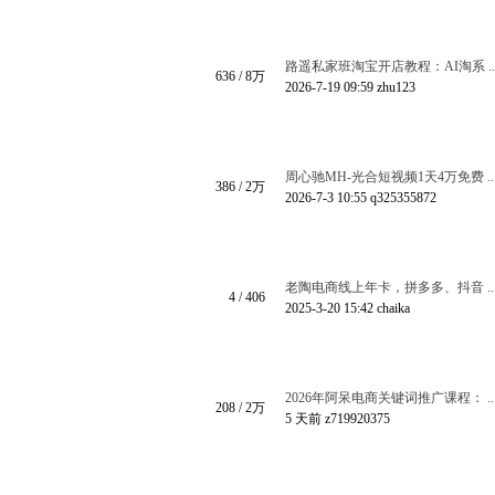
路遥私家班淘宝开店教程：AI淘系 ..
636
/
8万
2026-7-19 09:59
zhu123
周心驰MH-光合短视频1天4万免费 ..
386
/
2万
2026-7-3 10:55
q325355872
老陶电商线上年卡，拼多多、抖音 ..
4
/ 406
2025-3-20 15:42
chaika
2026年阿呆电商关键词推广课程： ..
208
/
2万
5 天前
z719920375