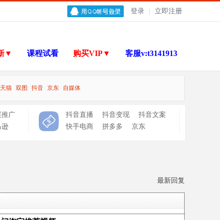
登录
|
立即注册
新▼
课程试看
购买VIP▼
客服v:t3141913
天猫
双图
抖音
京东
自媒体
展推广
抖音直播
抖音变现
抖音文案
马逊
快手电商
拼多多
京东
最新回复