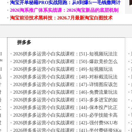
大厂、草根、实体多赛道创业变现玩法
淘宝开单秘籍PRO实战陪跑：从0到爆5:一毛钱撒网计
划-引流测款成交一条龙2026.7.10
2026淘系推广体系实战课：2026淘宝新品的底层机制
淘宝前沿技术黑科技：2026.7月最新淘宝白图技术
拼多多
I
2026拼多多运营小白实战课程：[51]–短视频玩法注
意事项
产
2026拼多多运营小白实战课程：[50]–爆款竟价怎么
玩
I
2026拼多多运营小白实战课程：[49]–短视频玩法
品
2026拼多多运营小白实战课程：[48]–对标截流玩法
计
2026拼多多运营小白实战课程：[47]–详情图应该怎
么做
付
2026拼多多运营小白实战课程：[46]–免费流量玩法
粉
2026拼多多运营小白实战课程：[45]–多多进宝的如
何正确设置
之
2026拼多多运营小白实战课程：[44]–保本投产比正
确的计算方式
自
2026拼多多运营小白实战课程：[43]–必学技能卡高
投产
过
2026拼多多运营小白实战课程：[42]–强付费SKU布
局
全
2026拼多多运营小白实战课程：[41]–半付费链接SKu