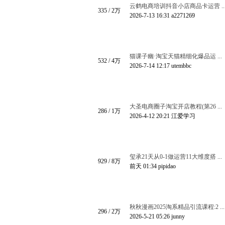
云鹤电商培训抖音小店商品卡运营 ..
335
/
2万
2026-7-13 16:31
a2271269
猫课子幽·淘宝天猫精细化爆品运 ...
532
/
4万
2026-7-14 12:17
utembbc
大圣电商圈子淘宝开店教程(第26 ...
286
/
1万
2026-4-12 20:21
江爱学习
玺承21天从0-1做运营11大维度搭 ...
929
/
8万
前天 01:34
pipidao
秋秋漫画2025淘系精品引流课程:2 ...
296
/
2万
2026-5-21 05:26
junny