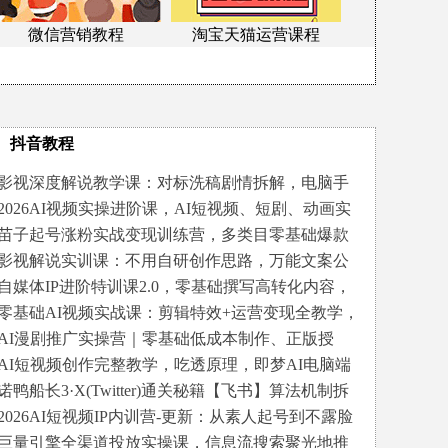
微信营销教程
淘宝天猫运营课程
抖音教程
影视深度解说教学课：对标洗稿剧情拆解，电脑手
机双端剪辑成片发布全流程
2026AI视频实操进阶课，AI短视频、短剧、动画实
操创作，每个人的零基础进阶ai课
苗子起号涨粉实战变现训练营，多类目零基础爆款
起号、精准起号节奏
影视解说实训课：不用自研创作思路，万能文案公
式直接套用，搭配全套剪辑教程
自媒体IP进阶特训课2.0，零基础撰写高转化内容，
筛选优质创业，补齐变现短板盘活..
零基础AI视频实战课：剪辑特效+运营变现全教学，
入门到精通AI视频全流程
AI漫剧推广实操营｜零基础低成本制作、正版授
权、爆款剧本、剪辑运镜全变现实战课
AI短视频创作完整教学，吃透原理，即梦AI电脑端
实操演示，快速产出优质内容
诺鸭船长3·X(Twitter)通关秘籍【飞书】算法机制拆
解及爆款内容生产SOP
2026AI短视频IP内训营-更新：从素人起号到不露脸
带货，3天起号全流程拆解
巨量引擎全渠道投放实操课，信息流搜索聚光地推