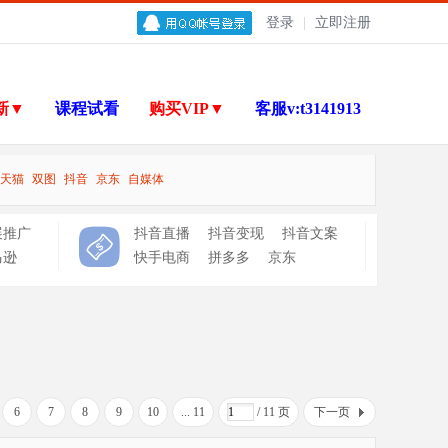
登录
|
立即注册
新▼
课程试看
购买VIP▼
客服v:t3141913
天猫
双图
抖音
京东
自媒体
展推广
抖音直播
抖音变现
抖音文案
马逊
快手电商
拼多多
京东
6
7
8
9
10
... 11
/ 11 页
下一页