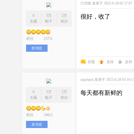
仃式味
发表于 2025-6-28 01:57:07
很好，收了
0
3万
2万
主题
帖子
积分
积分
25731
发消息
回复
支持
反对
zzjackjon
发表于 2025-6-28 03:10:
每天都有新鲜的
0
3万
2万
主题
帖子
积分
积分
24822
发消息