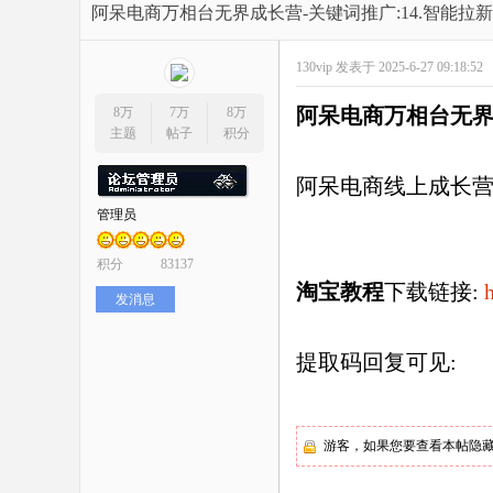
开
»
›
›
›
阿呆电商万相台无界成长营-关键词推广:14.智能拉
130vip
发表于 2025-6-27 09:18:52
阿呆电商万相台无
8万
7万
8万
主题
帖子
积分
阿呆电商线上成长营
管理员
网
积分
83137
淘宝教程
下载链接:
发消息
提取码回复可见:
店
游客，如果您要查看本帖隐