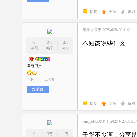
回复
支持
反对
庞德
发表于 2025-6-28 00:31:29
|
不知该说些什么。
0
3万
2万
主题
帖子
积分
皇冠用户
积分
25776
发消息
回复
支持
反对
renspjobld
发表于 2025-6-28 00:51
干货不少啊，分享
0
3万
1万