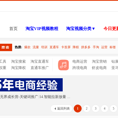
首页
淘宝VIP视频教程
淘宝视频分类▼
今日更
热搜:
爆款
流量
培训
直通车
卡首屏
降权
拼多多
手淘
运营
标签
搜索
工具
淘宝搜索
淘宝直通车
电商运营
淘宝营销
钻
权重
淘宝降权
直通车推广
跨境电商
虾皮电商
亚
界成长营-关键词推广:14.智能拉新放量 ...
返回列表
1
2
3
4
5