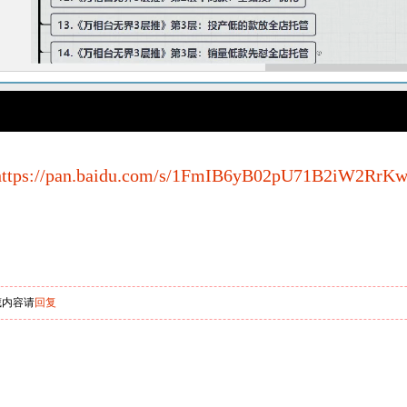
https://pan.baidu.com/s/1FmIB6yB02pU71B2iW2RrK
藏内容请
回复