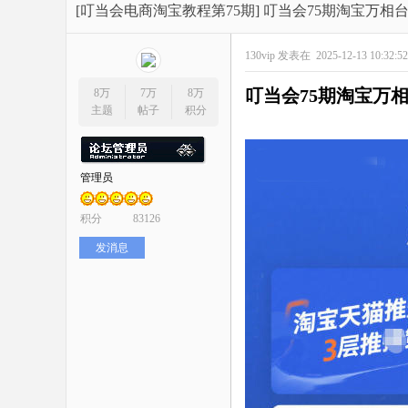
开
»
›
›
›
[叮当会电商淘宝教程第75期]
叮当会75期淘宝万相台
130vip
发表在 2025-12-13 10:32:5
叮当会
75期淘宝万
8万
7万
8万
主题
帖子
积分
管理员
网
积分
83126
发消息
店