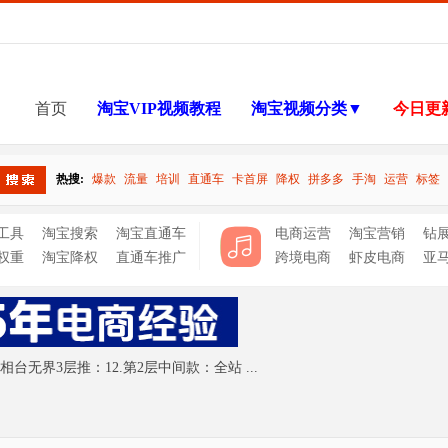
首页
淘宝VIP视频教程
淘宝视频分类▼
今日更
热搜:
爆款
流量
培训
直通车
卡首屏
降权
拼多多
手淘
运营
标签
搜索
工具
淘宝搜索
淘宝直通车
电商运营
淘宝营销
钻
权重
淘宝降权
直通车推广
跨境电商
虾皮电商
亚
相台无界3层推：12.第2层中间款：全站 ...