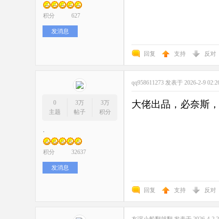
积分
627
发消息
回复
支持
反对
qq958611273
发表于 2026-2-9 02:2
大佬出品，必奈斯
0
3万
3万
主题
帖子
积分
.
积分
32637
发消息
回复
支持
反对
友谊小船翻就翻
发表于 2026-4-2 2