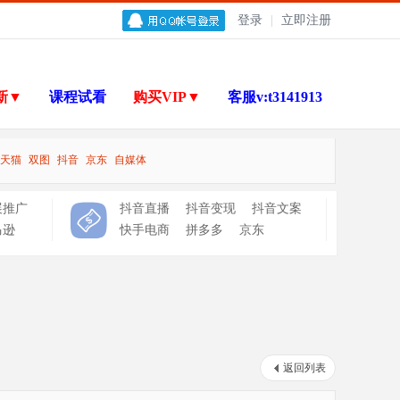
登录
|
立即注册
新▼
课程试看
购买VIP▼
客服v:t3141913
天猫
双图
抖音
京东
自媒体
展推广
抖音直播
抖音变现
抖音文案
马逊
快手电商
拼多多
京东
返回列表