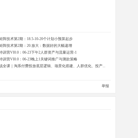
技术第2期：18.5-10-20个计划小预算起步
阵技术第2期：20.放大：数据好的大幅递增
营VI0.0：06-23下午2人群资产与流量运营-1
营VI0.0：06-23晚上1关键词推广与测款策略
战全课｜淘系付费投放底层逻辑、场景化搭建、人群优化、投产...
举报