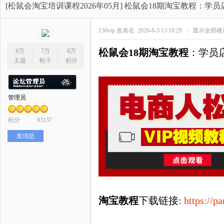
开
»
›
›
›
[松鼠会淘宝培训课程2026年05月]
松鼠会18期淘宝教程：学员店铺
130vip
发表在 2026-6-3 13:18:29
|
显示全部楼
松鼠会
18期淘宝教程
：学员
8万
7万
8万
主题
帖子
积分
管理员
网
积分
83137
发消息
淘宝教程
下载链接
:
https://
店