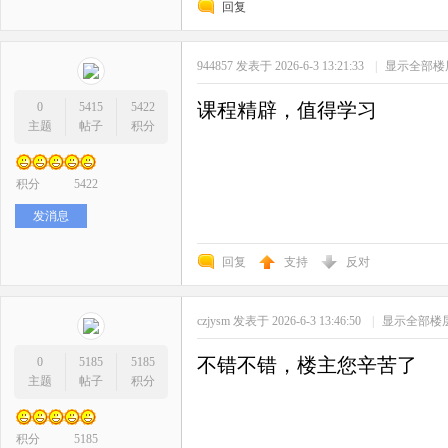
回复
944857
发表于 2026-6-3 13:21:33
|
显示全部楼
课程精辟，值得学习
0
5415
5422
主题
帖子
积分
积分
5422
发消息
回复
支持
反对
czjysm
发表于 2026-6-3 13:46:50
|
显示全部楼
不错不错，楼主您辛苦了
0
5185
5185
主题
帖子
积分
积分
5185