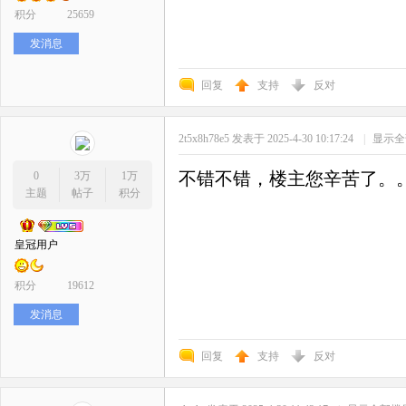
积分
25659
发消息
回复
支持
反对
2t5x8h78e5
发表于 2025-4-30 10:17:24
|
显示全
不错不错，楼主您辛苦了。
0
3万
1万
主题
帖子
积分
皇冠用户
积分
19612
发消息
回复
支持
反对