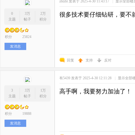
zhtzht
发表于 2025-4-30 11:43:17
|
显示全部楼
很多技术要仔细钻研，要不就白
0
3万
2万
主题
帖子
积分
积分
25824
发消息
回复
支持
反对
有5439
发表于 2025-4-30 12:11:28
|
显示全部
高手啊，我要努力加油了！
3
3万
1万
主题
帖子
积分
积分
19888
发消息