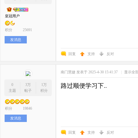
皇冠用户
积分
25691
发消息
回复
支持
反对
南门慧婕
发表于 2025-4-30 15:41:37
|
显示全
路过顺便学习下..
0
3万
1万
主题
帖子
积分
积分
19846
发消息
回复
支持
反对