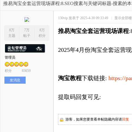
开
»
›
›
›
推易淘宝全套运营现场课程:8.SEO搜素与关键词标题-搜素的
130vip
发表于 2025-4-30 09:33:49
|
显示全部楼
推易淘宝全套运营现场课程
8万
7万
8万
主题
帖子
积分
2025年4月份淘宝全套运营
管理员
网
积分
83059
淘宝教程
下载
链接:
https://
发消息
提取码回复可见
:
店
游客，如果您要查看本帖隐藏内容请
回复