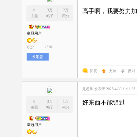
高手啊，我要努力
0
3万
2万
主题
帖子
积分
皇冠用户
积分
25361
发消息
回复
支持
反对
龙卷风
发表于 2025-4-30 11:11:35
好东西不能错过
0
3万
1万
主题
帖子
积分
皇冠用户