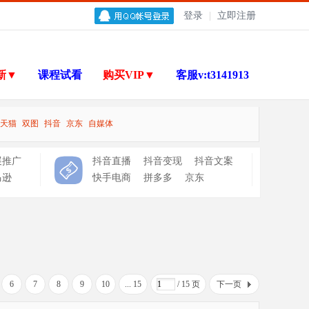
登录
|
立即注册
新▼
课程试看
购买VIP▼
客服v:t3141913
天猫
双图
抖音
京东
自媒体
展推广
抖音直播
抖音变现
抖音文案
马逊
快手电商
拼多多
京东
6
7
8
9
10
... 15
/ 15 页
下一页