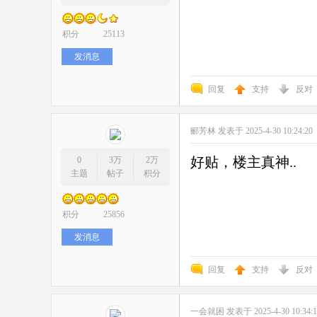
积分
25113
发消息
回复
支持
反对
郦芳林
发表于 2025-4-30 10:24:20
好贴，楼主真神..
0
3万
2万
主题
帖子
积分
积分
25856
发消息
回复
支持
反对
一会就困
发表于 2025-4-30 10:34: