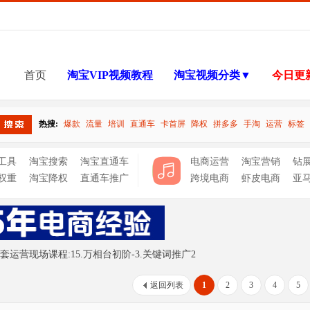
首页
淘宝VIP视频教程
淘宝视频分类▼
今日更
热搜:
爆款
流量
培训
直通车
卡首屏
降权
拼多多
手淘
运营
标签
搜索
工具
淘宝搜索
淘宝直通车
电商运营
淘宝营销
钻
权重
淘宝降权
直通车推广
跨境电商
虾皮电商
亚
套运营现场课程:15.万相台初阶-3.关键词推广2
返回列表
1
2
3
4
5