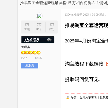
开
»
›
›
›
推易淘宝全套运营现场课程:15.万相台初阶-3.关键词
130vip
发表于 2025-4-30 09:57:31
推易淘宝全套运营
8万
7万
8万
主题
帖子
积分
2025年4月份淘宝
管理员
网
积分
83137
淘宝教程
下载
链接:
发消息
提取码回复可见
:
店
游客，如果您要查看本帖隐