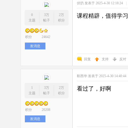
伏扔
发表于 2025-4-30 12:18:24
|
课程精辟，值得学
0
3万
2万
主题
帖子
积分
积分
24642
发消息
回复
支持
反对
靳西华
发表于 2025-4-30 14:40:44
看过了，好啊
1
3万
2万
主题
帖子
积分
积分
20208
发消息