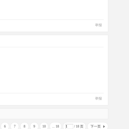
举报
举报
6
7
8
9
10
... 18
/ 18 页
下一页