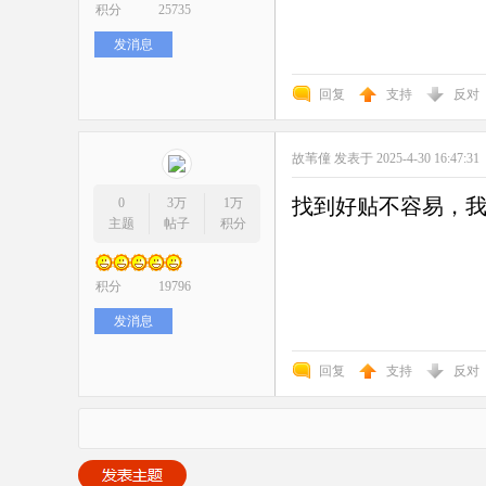
积分
25735
发消息
回复
支持
反对
故苇僮
发表于 2025-4-30 16:47:31
找到好贴不容易，
0
3万
1万
主题
帖子
积分
积分
19796
发消息
回复
支持
反对