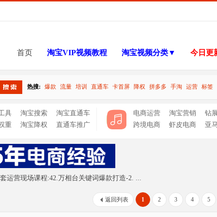
首页
淘宝VIP视频教程
淘宝视频分类▼
今日更
热搜:
爆款
流量
培训
直通车
卡首屏
降权
拼多多
手淘
运营
标签
搜索
工具
淘宝搜索
淘宝直通车
电商运营
淘宝营销
钻
权重
淘宝降权
直通车推广
跨境电商
虾皮电商
亚
运营现场课程:42.万相台关键词爆款打造-2. ...
返回列表
1
2
3
4
5