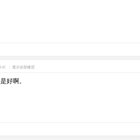
3:41
|
显示全部楼层
得是好啊。