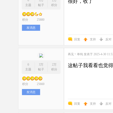
很好，收了
0
3万
2万
主题
帖子
积分
积分
25880
发消息
回复
支持
反对
再见丶单纯
发表于 2025-4-30 11:5
这帖子我看看也觉
0
3万
2万
主题
帖子
积分
积分
25660
发消息
回复
支持
反对