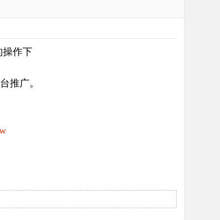
的操作下
相台推广。
6w