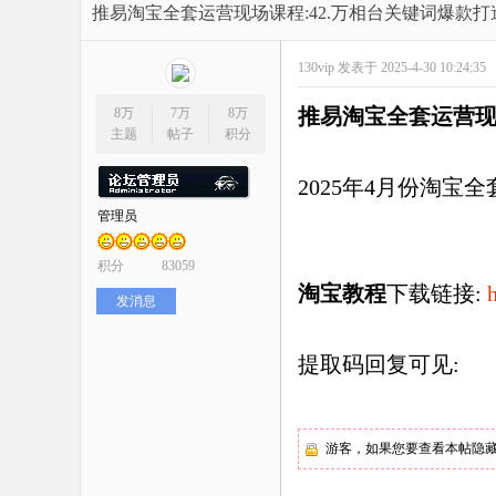
开
»
›
›
›
推易淘宝全套运营现场课程:42.万相台关键词爆款打
130vip
发表于 2025-4-30 10:24:35
推易淘宝全套运营
8万
7万
8万
主题
帖子
积分
2025年4月份淘宝
管理员
网
积分
83059
淘宝教程
下载
链接:
发消息
提取码回复可见
:
店
游客，如果您要查看本帖隐