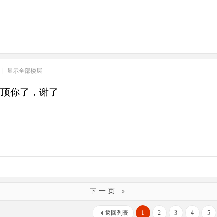
|
显示全部楼层
我顶你了，谢了
下一页 »
返回列表
1
2
3
4
5