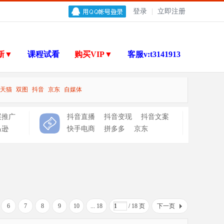
登录
|
立即注册
新▼
课程试看
购买VIP▼
客服v:t3141913
天猫
双图
抖音
京东
自媒体
展推广
抖音直播
抖音变现
抖音文案
马逊
快手电商
拼多多
京东
6
7
8
9
10
... 18
/ 18 页
下一页